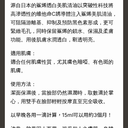
源自日本的鯊烯透白美肌清油以突破性科技將
高滲透性的維他命C誘導體注入鯊烯美肌清油，
可阻隔游離基、抑制及預防黑色素形成，更可
緊緻毛孔，同時保留鯊烯的鎖水、保濕及柔膚
功能。用後肌膚水潤透白，剔透明亮。
適用肌膚：
適合任何肌膚性質，尤其膚色暗啞、有色斑的
肌膚。
使用方法：
潔面保濕後，當臉部仍然濕潤時，取數滴於掌
心，用雙手在臉部輕輕按摩直至完全吸收。
以早晚各用一滴計算，15ml可以用約3個月！