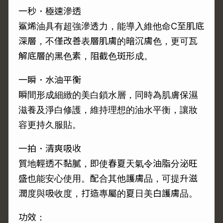
一秒．極速滲透
鯊烯油具有超強滲透力，能導入維他命C至肌底
深層，不僅改善表層肌膚的暗沉膚色，更可瓦
解底層的黑色素，阻截色斑形成。
一瞬．水油平衡
瞬間形成細緻的美白鎖水層，同時為肌膚保濕
滋養及淨白修護，維持理想的油水平衡，讓妝
容更持久服貼。
一拍．清爽吸收
質地輕透不黏膩，即使春夏天氣令油脂分泌旺
盛也能安心使用。配合其他護膚品，可提升滋
潤度與吸收度，打造專屬的夏日美白護膚品。
功效：