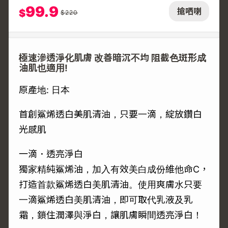
99.9
搶哂喇
$
$
220
極速滲透淨化肌膚 改善暗沉不均 阻截色斑形成
油肌也適用!
原產地: 日本
首創鯊烯透白美肌清油，只要一滴，綻放鑽白
光感肌
一滴．透亮淨白
獨家精純鯊烯油，加入有效美白成份維他命C，
打造首款鯊烯透白美肌清油。使用爽膚水只要
一滴鯊烯透白美肌清油，即可取代乳液及乳
霜，鎖住潤澤與淨白，讓肌膚瞬間透亮淨白！