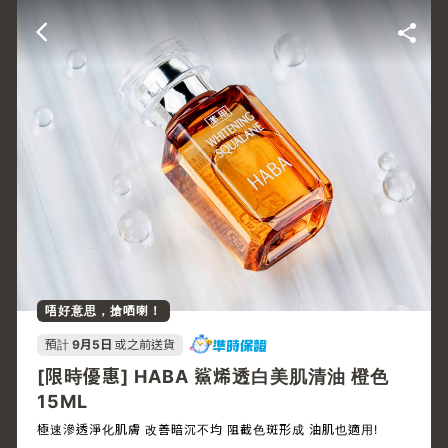
唔好意思，搶哂喇！
預計
9月5日
或之前送貨
[限時優惠] HABA 鯊烯透白美肌清油 橙色
15ML
極速滲透淨化肌膚 改善暗沉不均 阻截色斑形成 油肌也適用!