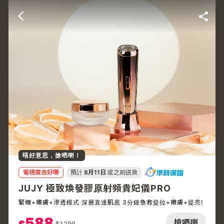
唔好意思，搶哂喇！
電視廣告好嘢
預計
8月11日
或之前送貨
JUJY 極致煥發膠原射頻貴妃儀PRO
緊緻+嫩膚+滲透模式 深層直達肌底 3分鐘急救提拉+嫩膚+提亮!
588
搶哂喇
$
1299