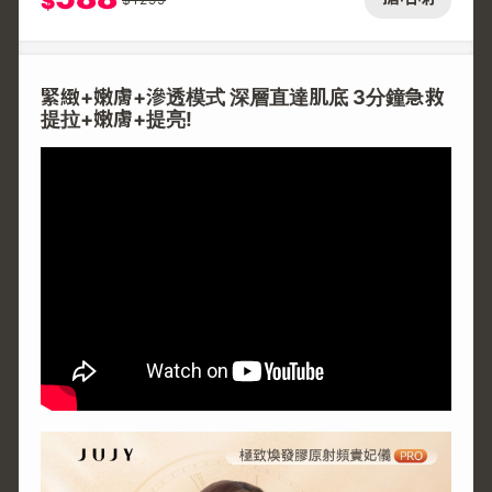
$
緊緻+嫩膚+滲透模式 深層直達肌底 3分鐘急救
提拉+嫩膚+提亮!