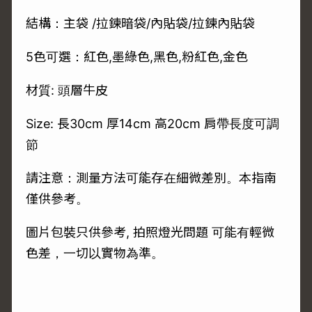
結構：主袋 /拉鍊暗袋/內貼袋/拉鍊內貼袋
5色可選：紅色,墨綠色,黑色,粉紅色,金色
材質: 頭層牛皮
Size: 長30cm 厚14cm 高20cm 肩帶長度可調
節
請注意：測量方法可能存在細微差別。本指南
僅供參考。
圖片包裝只供參考, 拍照燈光問題 可能有輕微
色差，一切以實物為準。