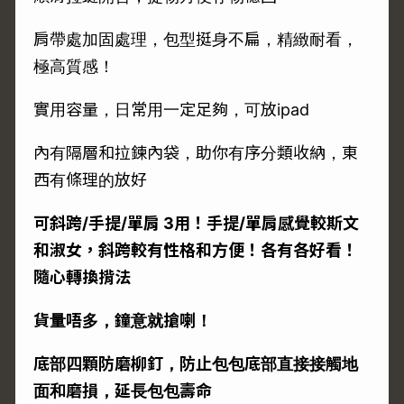
肩帶處加固處理，包型挺身不扁，精緻耐看，
極高質感！
實用容量，日常用一定足夠，可放ipad
內有隔層和拉鍊內袋，助你有序分類收納，東
西有條理的放好
可斜跨/手提/單肩 3用！手提/單肩感覺較斯文
和淑女，斜跨較有性格和方便！各有各好看！
隨心轉換揹法
貨量唔多，鐘意就搶喇！
底部四顆防磨柳釘，防止包包底部直接接觸地
面和磨損，延長包包壽命