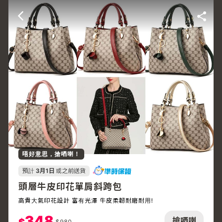
唔好意思，搶哂喇！
預計
3月1日
或之前送貨
頭層牛皮印花單肩斜跨包
高貴大氣印花設計 富有光澤 牛皮柔韌耐磨耐用!
348
搶哂喇
$
980