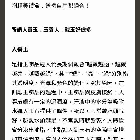
附精美禮盒，送禮自用都適合！
所謂人養玉，玉養人，戴玉好處多
人養玉
是指玉飾品經人們長期佩戴會“越戴越透，越戴
越亮，越戴越綠”，其中“透”，“亮”，“綠”分別指
其透明度、光澤和顏色的變化。
究其原因，
在
佩戴玉飾品的過程中，玉飾品與皮膚接觸，人
體皮膚有一定的濕潤度，汗液中的水分為吸附
水進入玉石提供了條件。所以，玉常戴水頭就
好，越戴水頭越足，不常戴時就髮乾。
人體還
會分泌出油脂，油脂進入到玉石的空隙中會增
加其溫潤感。
這與人們在加工玉石時，對其上