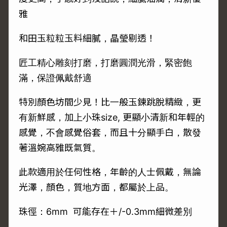
雅
和田玉粒粒玉料細膩，晶瑩剔透！
匠工精心雕刻打磨，打磨圓潤光滑，緊密飽
滿，保證佩戴舒適
特別顏色坊間少見！比一般玉鍊跳脫精緻，更
有新鮮感，加上小珠size, 更顯小清新和年輕的
感覺，不會感覺俗套，而且十分顯手白，散發
著溫婉高雅既氣質。
此款適用於任何性格，年齡的人士佩戴，無論
光澤，顏色，質地方面，都屬於上品。
珠徑：6mm 可能存在＋/-0.3mm細微差別