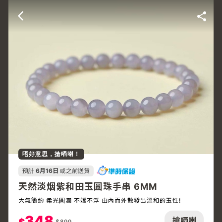
唔好意思，搶哂喇！
預計
6月16日
或之前送貨
天然淡烟紫和田玉圓珠手串 6MM
大氣簡約 柔光圓潤 不嬌不浮 由內而外散發出溫和的玉性!
348
搶哂喇
$
899