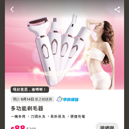
唔好意思，搶哂喇！
預計
9月14日
或之前送貨
多功能剃毛器
一機多用 ，刀頭水洗 ，易拆易洗 ，便捷充電
88
搶哂喇
$
298