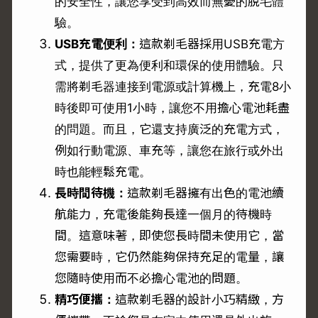
的安全性，讓您享受到高效而無憂的脫毛體
驗。
USB充電便利：
這款剃毛器採用USB充電方
式，提供了更為便利和環保的使用體驗。只
需將剃毛器連接到電源或計算機上，充電8小
時後即可使用1小時，讓您不用擔心電池耗盡
的問題。而且，它還支持廣泛的充電方式，
例如行動電源、車充等，讓您在旅行或外出
時也能輕鬆充電。
長時間待機：
這款剃毛器擁有出色的電池續
航能力，充電後能夠長達一個月的待機時
間。這意味著，即使您長時間未使用它，當
您需要時，它仍然能夠保持充足的電量，讓
您隨時使用而不必擔心電池的問題。
精巧便攜：
這款剃毛器的設計小巧精緻，方