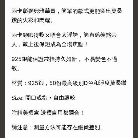
兩卡彰顯典雅華貴，簡單的款式更能突出莫桑
鑽的火彩和閃耀。
兩卡顯眼得黎又唔會太浮誇，簡直係羨煞旁
人，戴上後保證成為全場焦點！
925銀能保證戒指持久如新， 不易變色不過
敏。
材質：925銀，50份最高級別D色和淨度莫桑鑽
Size: 開口戒指，自由調較
附精美禮盒 送禮自用都適合！
請注意：測量方法可能存在細微差別。