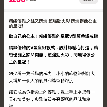
$
精緻優雅之餘又閃爍 超強勁火彩 閃爍得像公主
的皇冠!
做自己的公主！精緻優雅的皇冠V型莫桑鑽戒指
精緻優雅的V型皇冠款式，設計師精心打造，精
緻優雅之餘又閃爍，超強勁火彩，閃爍得像公
主的皇冠！
別少看一隻戒指的威力，小小的飾物絕對能大
大增加一個人的氣質和造型精緻度
讓它成為你指尖上的優雅，戴上手上令您每一
天心情美好，典雅氣質亦突顯您的品味和格
調。