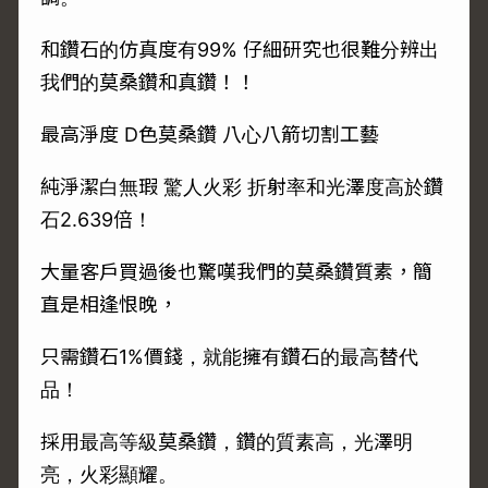
和鑽石的仿真度有99% 仔細研究也很難分辨出
我們的莫桑鑽和真鑽！！
最高淨度 D色莫桑鑽 八心八箭切割工藝
純淨潔白無瑕 驚人火彩 折射率和光澤度高於鑽
石2.639倍！
大量客戶買過後也驚嘆我們的莫桑鑽質素，簡
直是相逢恨晚，
只需鑽石1%價錢，就能擁有鑽石的最高替代
品！
採用最高等級莫桑鑽，鑽的質素高，光澤明
亮，火彩顯耀。