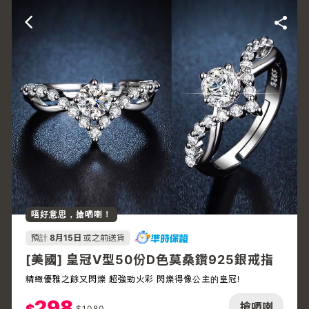
唔好意思，搶哂喇！
預計
8月15日
或之前送貨
[美國] 皇冠V型50份D色莫桑鑽925銀戒指
精緻優雅之餘又閃爍 超強勁火彩 閃爍得像公主的皇冠!
298
搶哂喇
$
1080