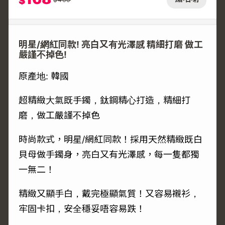
$
明星/網紅同款! 亮白又有光澤感 精細打磨 做工
嚴謹不掉色!
原產地: 韓國
超精緻大氣既手鐲，鈦鋼精心打造，精細打
磨，做工嚴謹不掉色
時尚款式，明星/網紅同款！採用天然精緻既白
貝母做手鐲身，亮白又有光澤感，每一隻都獨
一無二！
精緻又顯手白，戴完極顯氣質！又容易襯衫，
牢固卡扣，安全穩妥唔容易跌！