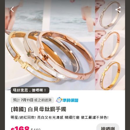
唔好意思，搶哂喇！
預計
7月11日
或之前送貨
[韓國] 白貝母鈦鋼手鐲
明星/網紅同款! 亮白又有光澤感 精細打磨 做工嚴謹不掉色!
168
搶哂喇
$
460