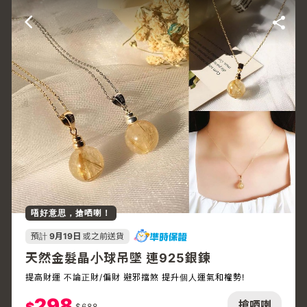
唔好意思，搶哂喇！
預計
9月19日
或之前送貨
天然金髮晶小球吊墜 連925銀鍊
提高財運 不論正財/偏財 避邪擋煞 提升個人運氣和權勢!
298
搶哂喇
$
688