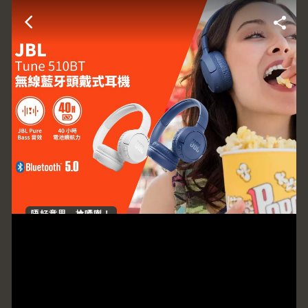
唔好意思，搶哂喇！
預計
2月1日
或之前送貨
JBL TUNE 510BT 無線藍牙頭戴式耳機
折疊便攜 舒適佩戴 可提供長達40小時聆聽樂趣!
258
搶哂喇
$
449