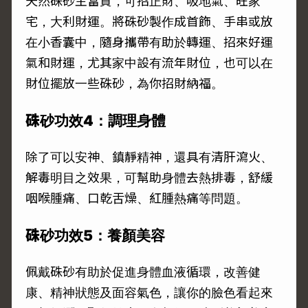
天然硃砂主富貴，可招正財、吸地氣、旺家
宅，大利財運。將硃砂製作成首飾、手串或放
在小香囊中，隨身攜帶有助於轉運、招來好運
氣和財運，尤其家中設有流年財位，也可以在
財位擺放一些硃砂，為你招財納福。
硃砂功效4：調理身體
除了可以安神、鎮靜精神，還具有清肝瀉火、
解毒明目之效果，可幫助身體去熱排毒，舒緩
咽喉腫痛、口乾舌燥、紅腫熱痛等問題。
硃砂功效5：養顏美容
佩戴硃砂有助於促進身體血液循環，改善健
康、精神狀態及面容氣色，讓你的臉色看起來