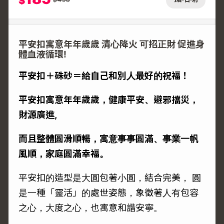
$
平安扣寓意年年歲歲 清心降火 可招正財 促進身
體血液循環!
平安扣＋硃砂＝給自己和別人最好的祝福！
平安扣寓意年年歲歲，健康平安、避邪擋災，
財源廣進,
而且整體圓滑順暢，寓意事事圓滿、事業一帆
風順，家庭圓滿幸福。
平安扣的造型是大圓包著小圓，結合完美， 圓
是一種「靈活」的處世姿態，象徵著人有包容
之心，大度之心，也寓意和諧安寧。