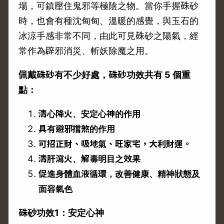
場，可鎮壓住鬼邪等極陰之物。當你手握硃砂
時，也會有種沈甸甸、溫暖的感覺，與玉石的
冰涼手感非常不同，由此可見硃砂之陽氣，經
常作為辟邪消災、斬妖除魔之用。
佩戴硃砂有不少好處，硃砂功效共有 5 個重
點：
清心降火、安定心神的作用
具有避邪擋煞的作用
可招正財、吸地氣、旺家宅，大利財運。
清肝瀉火、解毒明目之效果
促進身體血液循環，改善健康、精神狀態及
面容氣色
硃砂功效1：安定心神