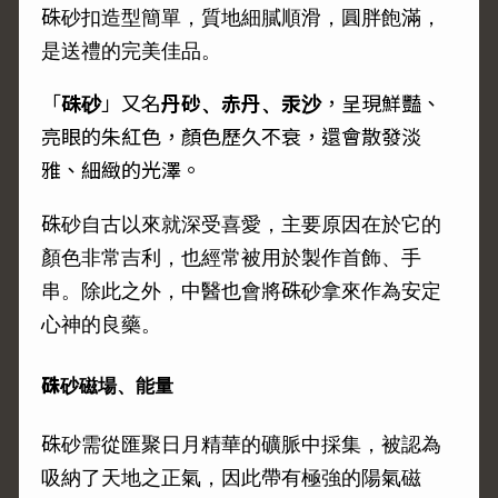
硃砂扣造型簡單，質地細膩順滑，圓胖飽滿，
是送禮的完美佳品。
「
硃砂
」又名
丹砂、赤丹、汞沙
，呈現鮮豔、
亮眼的朱紅色，顏色歷久不衰，還會散發淡
雅、細緻的光澤。
硃砂自古以來就深受喜愛，主要原因在於它的
顏色非常吉利，也經常被用於製作首飾、手
串。除此之外，中醫也會將硃砂拿來作為安定
心神的良藥。
硃砂磁場、能量
硃砂需從匯聚日月精華的礦脈中採集，被認為
吸納了天地之正氣，因此帶有極強的陽氣磁