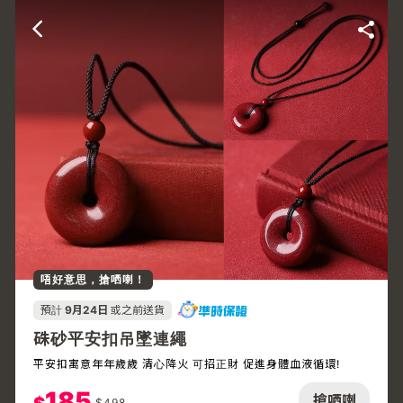
唔好意思，搶哂喇！
預計
9月24日
或之前送貨
硃砂平安扣吊墜連繩
平安扣寓意年年歲歲 清心降火 可招正財 促進身體血液循環!
185
搶哂喇
$
498