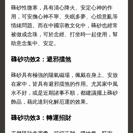
硃砂性微寒，具有清心降火、安定心神的作
用，可安撫心神不寧、失眠多夢、心煩意亂等
情緒問題。而在中國宗教文化中，硃砂也經常
被做成念珠，可於念經、打坐時一起使用，幫
助意念集中、安定。
硃砂功效2：避邪擋煞
硃砂具有極強的陽氣磁場，佩戴在身上、安放
在家中，皆具有避邪擋煞的作用。尤其家中風
水不好，或是近期諸事不順，都建議擺上硃砂
飾品，藉此達到化解厄運的效果。
硃砂功效3：轉運招財