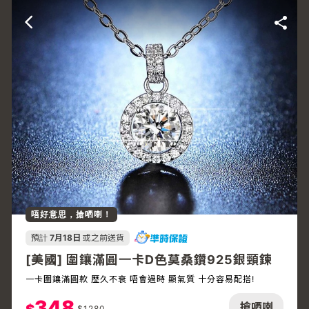
唔好意思，搶哂喇！
預計
7月18日
或之前送貨
[美國] 圍鑲滿圓一卡D色莫桑鑽925銀頸鍊
一卡圍鑲滿圓款 歷久不衰 唔會過時 顯氣質 十分容易配搭!
348
搶哂喇
$
1280