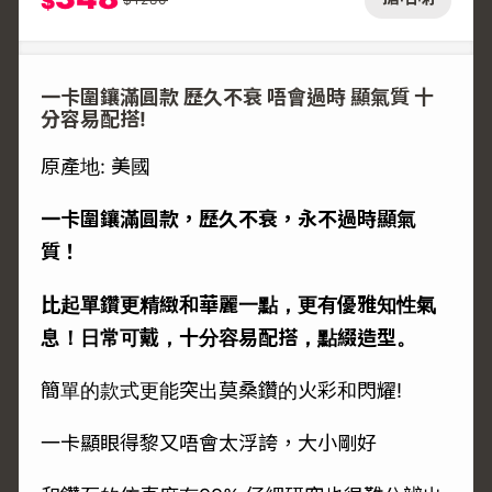
$
一卡圍鑲滿圓款 歷久不衰 唔會過時 顯氣質 十
分容易配搭!
原產地: 美國
一卡圍鑲滿圓款，歷久不衰，永不過時顯氣
質！
比起單鑽更精緻和華麗一點，更有優雅知性氣
息！日常可戴，十分容易配搭，點綴造型。
簡單的款式更能突出莫桑鑽的火彩和閃耀!
一卡顯眼得黎又唔會太浮誇，大小剛好