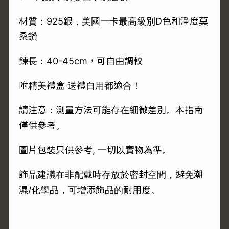
材質：925銀，美國一卡最高級別D色和淨度莫
桑鑽
鍊長：40-45cm，可自由調較
附精美禮盒 送禮自用都適合！
請注意：測量方法可能存在細微差別。本指南
僅供參考。
圖片包裝只供參考, 一切以實物為準。
飾品建議在非配戴時存放於密封空間，避免潮
濕/化學品，可增添飾品的耐用度。