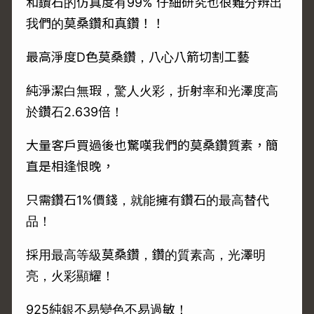
和鑽石的仿真度有99% 仔細研究也很難分辨出
我們的莫桑鑽和真鑽！！
最高淨度D色莫桑鑽，八心八箭切割工藝
純淨潔白無瑕，驚人火彩，折射率和光澤度高
於鑽石2.639倍！
大量客戶買過後也驚嘆我們的莫桑鑽質素，簡
直是相逢恨晚，
只需鑽石1%價錢，就能擁有鑽石的最高替代
品！
採用最高等級莫桑鑽，鑽的質素高，光澤明
亮，火彩顯耀！
925純銀不易變色不易過敏！