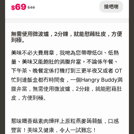
69
搶哂喇
$
$
88
無需使用微波爐，2分鐘，就能慰藉肚皮，方便
到極。
美味不必大費周章，我哋為您帶嚟低GI、低熱
量、美味又能飽肚的満腹弁當，不論係午餐、
下午茶、晚餐定係打機打到三更半夜又或者 OT
忙到連飯盒都冇時間食，一個Hangry Buddy満
腹弁當，無需使用微波爐，2分鐘，就能慰藉肚
皮，方便到極。
惹味嘅香菇素肉燥拌上原粒燕麥蒟蒻飯，口感
豐富！美味又健康，令人一試難忘！