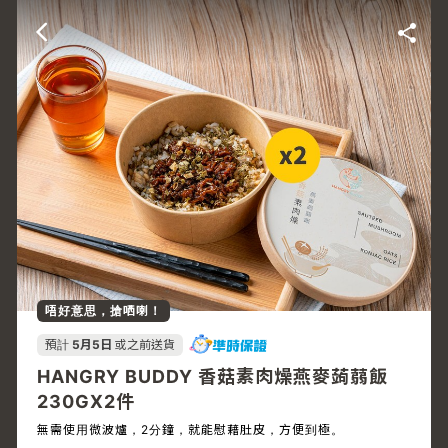
唔好意思，搶哂喇！
預計
5月5日
或之前送貨
HANGRY BUDDY 香菇素肉燥燕麥蒟蒻飯
230GX2件
無需使用微波爐，2分鐘，就能慰藉肚皮，方便到極。