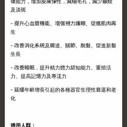
復能力，增加皮膚彈性，減細毛孔，減少皺紋
及淡斑
- 提升心血管機能、增强視力護眼、促進肌肉再
生
- 改善消化系統及腸道、關節、脫髮、促進新髮
生長
- 改善睡眠
，
提升精力體力認知能力、重拾活
力、提高記憶力及專注力
- 延緩年齢增長引起的各種器官生理性衰退和老
化
適用人群：