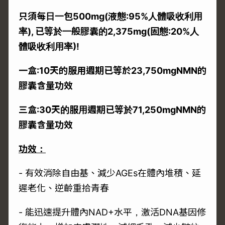
只須每日一包
500mg(
液態
:95%
人體吸收利用
率
),
已等於一般膠囊的
2,375mg(
固態
:20%
人
體吸收利用率
)!
一盒
:10
天的服用週期已等於
23,750mgNMN
的
膠囊含量功效
三盒
:30
天的服用週期已等於
71,250mgNMN
的
膠囊含量功效
功效：
- 有效消除自由基、減少AGEs在體內堆積、延
遲老化、逆齡重拾青春
- 能迅速提升體內NAD+水平，激活DNA基因修