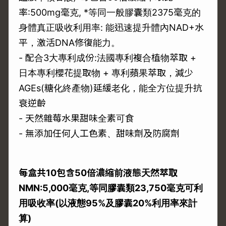
率:500mg毫克, *等同一般膠囊類2375毫克的
身體真正吸收利用率: 能迅速提升體內NAD+水
平，激活DNA修復能力。
- 配合3大專利成份:法國專利複合植物萃取 +
日本專利櫻花提取物 + 專利蘋果萃取，減少
AGEs(糖化終產物)延緩老化，能全方位提升抗
衰逆齡
- 天然雜莓水果甜味全素可食
- 無添加任何人工色素、甜味劑及防腐劑
每盒共
10
包含
50
倍濃縮前液態天然萃取
NMN:5,000
毫克
,
等同膠囊類
23,750
毫克可利
用吸收率
(
以液態
95%
及膠囊
20%
利用率來計
算
)