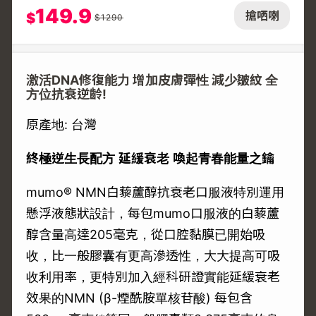
149.9
搶哂喇
$
$
1290
激活DNA修復能力 增加皮膚彈性 減少皺紋 全
方位抗衰逆齡!
原產地: 台灣
終極逆生長配方
延緩衰老
喚起青春能量之鑰
mumo® NMN白藜蘆醇抗衰老口服液特別運用
懸浮液態狀設計，每包mumo口服液的白藜蘆
醇含量高達205毫克，從口腔黏膜已開始吸
收，比一般膠囊有更高滲透性，大大提高可吸
收利用率，更特別加入經科研證實能延緩衰老
效果的NMN (β-煙酰胺單核苷酸) 每包含