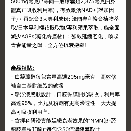
500mg毫克(*等同一般膠囊類2,375毫克的身
體真正吸收利用率)，有效激活NAD+(諾加因
子)，再配合3大專利成份: 法國專利複合植物萃
取/日本專利櫻花提取物/專利蘋果萃取，能全面
減少AGEs(糖化終產物) ，強效延緩老化，喚起
青春能量之鑰，全方位抗衰逆齡!
產品特點
:
- 白藜蘆醇每包含量高達205mg毫克，高效修
補自由基對細胞的破壞。
- 懸浮液態狀設計，口腔黏膜開始吸收，利用率
高達95%，比丸及粉劑有更高滲透性，大大提
高可吸收利用率。
- 含經科研證實能延緩衰老效果的”NMN(β-菸
醯胺單核苷酸)”每包含50倍濃縮萃取比