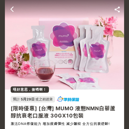
唔好意思，搶哂喇！
預計
5月29日
或之前送貨
[限時優惠] [台灣] MUMO 液態NMN白藜蘆
醇抗衰老口服液 30GX10包裝
激活DNA修復能力 增加皮膚彈性 減少皺紋 全方位抗衰逆齡!