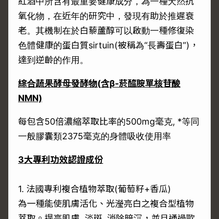
紅酒中所含有最重要健康成分，為一種天然抗
氧化物，在近年的研究中，發現有助於推遲衰
老。其機制在於白藜蘆醇可以啟動一種修復染
色體健康的蛋白質sirtuin(被稱為“長壽蛋白”)，
達到逆齡的作用。
綜合蔬果酵母發酵物
(
含
β-
菸醯胺單核苷酸
NMN)
每包含50倍濃縮萃取比率的500mg毫克, *等同
一般膠囊類2375毫克的身體吸收使用率
3
大專利功效認證成份
1. 法國專利複合植物萃取(葡萄籽+香瓜)
為一種能使肌膚活化、光瀅亮白之複合型植物
萃取。提亮肌膚, 淡斑, 消除暗沉，並且通過歐