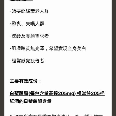
-須要延緩衰老人群
-熬夜、失眠人群
-逆齡及養顏需求者
-肌膚暗黃無光澤，希望實現全身美白
-經常感覺疲倦者
主要有效成份：
白藜蘆醇
(
每包含量高達
205mg)
相當於
205
杯
紅酒的白藜蘆醇含量