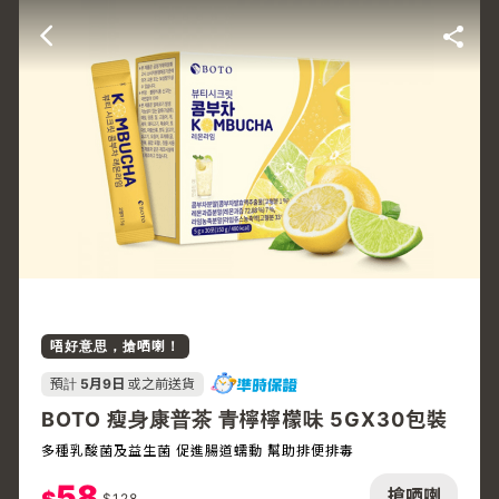
唔好意思，搶哂喇！
預計
5月9日
或之前送貨
BOTO 瘦身康普茶 青檸檸檬味 5GX30包裝
多種乳酸菌及益生菌 促進腸道蠕動 幫助排便排毒
58
搶哂喇
$
128