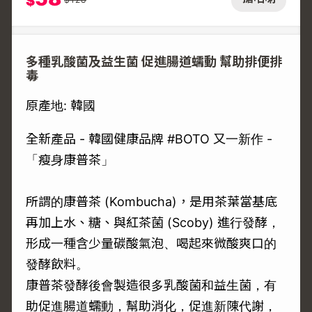
$
多種乳酸菌及益生菌 促進腸道蠕動 幫助排便排
毒
原產地: 韓國
全新產品 - 韓國健康品牌 #BOTO 又一新作 -
「瘦身康普茶」
所謂的康普茶 (Kombucha)，是用茶葉當基底
再加上水、糖、與紅茶菌 (Scoby) 進行發酵，
形成一種含少量碳酸氣泡、喝起來微酸爽口的
發酵飲料。
康普茶發酵後會製造很多乳酸菌和益生菌，有
助促進腸道蠕動，幫助消化，促進新陳代謝，