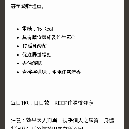
甚至減輕體重。
零糖，15 Kcal
具有膳食纖維及維生素C
17種乳酸菌
促進腸道蠕動
去油解膩
青檸檸檬味，陣陣紅茶清香
每日1包，日日飲，KEEP住腸道健康
注意：效果因人而異，視乎個人之膚質、身體
狀況及生活習慣等因素有所不同。