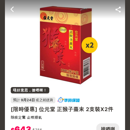
唔好意思，搶哂喇！
預計
9月24日
或之前送貨
[限時優惠] 位元堂 正猴子棗末 2支裝X2件
除痰定驚 止咳順氣
643
搶哂喇
$
756