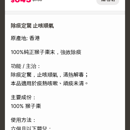
$
除痰定驚 止咳順氣
原產地: 香港
100%純正猴子棗末，強效除痰
功能 / 主治：
除痰定驚，止咳順氣，清熱解毒；
本品適用於痰熱咳嗽、頑痰未清。
主要成份：
100% 猴子棗
使用方法：
六個月以下嬰兒：