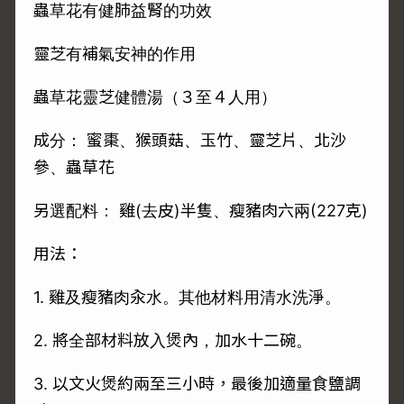
蟲草花有健肺益腎的功效
靈芝有補氣安神的作用
蟲草花靈芝健體湯（３至４人用）
成分： 蜜棗、猴頭菇、玉竹、靈芝片、北沙
參、蟲草花
另選配料： 雞(去皮)半隻、瘦豬肉六兩(227克)
用法：
1. 雞及瘦豬肉汆水。其他材料用清水洗淨。
2. 將全部材料放入煲內，加水十二碗。
3. 以文火煲約兩至三小時，最後加適量食鹽調