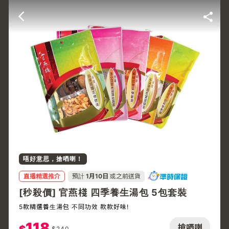
唔好意思，搶哂喇！
直播精選推介
預計
1月10日
或之前送貨
[秒殺價] 官燕棧 四季養生湯包 5包套裝
5款精選養生湯包 不同功效 款款好味!
118
搶哂喇
$
240