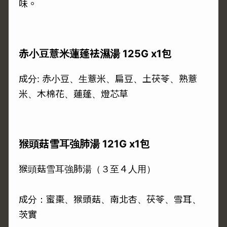
味。
赤小豆薏米蓮蓬袪濕湯 125G x1包
成分: 赤小豆、生薏米、扁豆、土茯苓、熟薏
米、木棉花、蓮蓬、燈芯草
猴頭菇雪耳強肺湯 121G x1包
猴頭菇雪耳強肺湯（３至４人用）
成分：蜜棗、猴頭菇、南北杏、茯苓、雪耳、
茨實