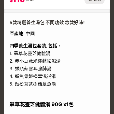
$
5款精選養生湯包 不同功效 款款好味!
原產地: 中國
四季養生湯包套裝, 包括：
1. 蟲草花靈芝健體湯
2. 赤小豆薏米蓮蓬袪濕湯
3. 猴頭菇雪耳強肺湯
4. 鯊魚骨姬松茸滋補湯
5. 姬松茸茶樹菇章魚湯
蟲草花靈芝健體湯 90G x1包