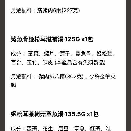
另選配料：瘦豬肉6兩(227克)
鯊魚骨姬松茸滋補湯 125G x1包
成分： 蜜棗、螺片、蓮子、鯊魚骨、姬松茸、
百合、玉竹、陳皮 (本產品含有魚類製品)
另選配料： 豬肉排八兩(302克)，少許金華火
腿
姬松茸茶樹菇章魚湯 135.5G x1包
成分：蜜棗、花生、眉豆、章魚、紅棗、淮