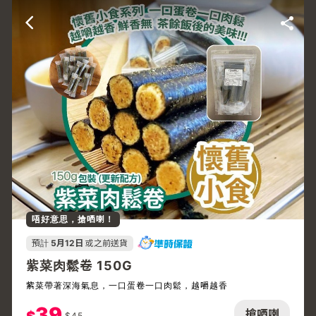
唔好意思，搶哂喇！
預計
5月12日
或之前送貨
紫菜肉鬆卷 150G
紫菜帶著深海氣息，一口蛋卷一口肉鬆，越嚼越香
39
搶哂喇
$
45