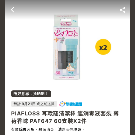
唔好意思，搶哂喇！
預計
9月21日
或之前送貨
PIAFLOSS 耳環窿清潔棒 連消毒液套裝 薄
荷香味 PAF647 60支裝X2件
有效除去污垢，殺菌消炎，清新香氛味道。