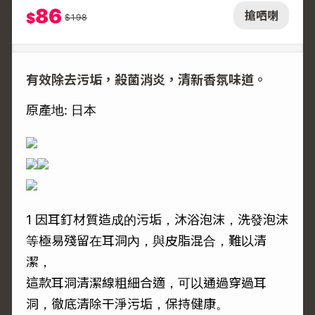
86
搶哂喇
$
$
198
有效除去污垢，殺菌消炎，清新香氛味道。
原產地: 日本
1 因耳釘材質造成的污垢，沐浴泡沫，洗發泡沫
等極易殘留在耳洞內，與皮脂混合，難以清
潔，
這款耳洞清潔線粗細合適，可以通過穿過耳
洞，徹底清除干淨污垢，保持健康。