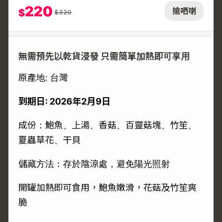
220
搶哂喇
$
$
320
無需預先以乾貨浸發 只需簡單加熱即可享用
原產地: 台灣
到期日: 2026年2月9日
成份：鮑魚、上湯、香菇、百靈菇塊、竹笙、
夏蟲草花、干貝
儲藏方法：存於陰涼處，避免陽光照射
開罐加熱即可食用，鮑魚嫩滑，花菇及竹笙爽
脆