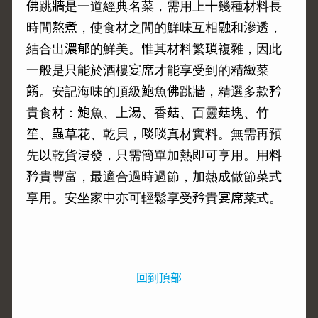
佛跳牆是一道經典名菜，需用上十幾種材料長
時間熬煮，使食材之間的鮮味互相融和滲透，
結合出濃郁的鮮美。惟其材料繁瑣複雜，因此
一般是只能於酒樓宴席才能享受到的精緻菜
餚。安記海味的頂級鮑魚佛跳牆，精選多款矜
貴食材：鮑魚、上湯、香菇、百靈菇塊、竹
笙、蟲草花、乾貝，啖啖真材實料。無需再預
先以乾貨浸發，只需簡單加熱即可享用。用料
矜貴豐富，最適合過時過節，加熱成做節菜式
享用。安坐家中亦可輕鬆享受矜貴宴席菜式。
回到頂部