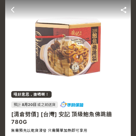
唔好意思，搶哂喇！
預計
8月20日
或之前送貨
[清倉劈價] [台灣] 安記 頂級鮑魚佛跳牆
780G
無需預先以乾貨浸發 只需簡單加熱即可享用