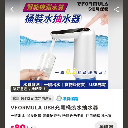
唔好意思，搶哂喇！
預計
9月12日
或之前送貨
VFORMULA USB充電桶裝水抽水器
一鍵出水 配長軟管 彎曲唔變形 唔變色唔老化 仲自動檢測水質
80
搶哂喇
$
199