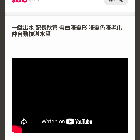
$
一鍵出水 配長軟管 彎曲唔變形 唔變色唔老化
仲自動檢測水質