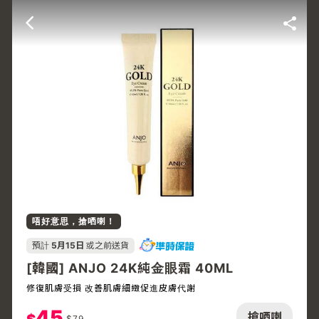
唔好意思，搶哂喇！
預計
5月15日
或之前送貨
[韓國] ANJO 24K純金眼霜 40ML
修復肌膚受損 改善肌膚細緻促進皮膚代謝
45
搶哂喇
$
79