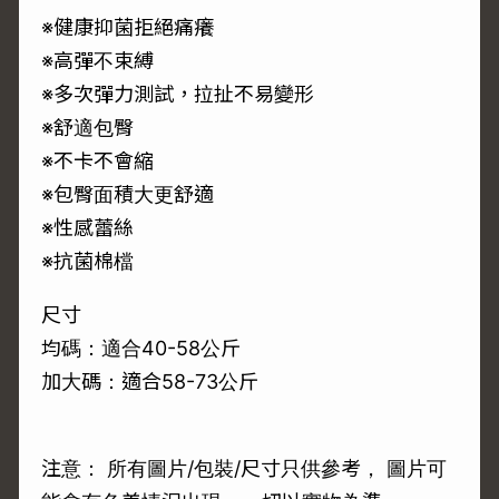
※健康抑菌拒絕痛癢
※高彈不束縛
※多次彈力測試，拉扯不易變形
※舒適包臀
※不卡不會縮
※包臀面積大更舒適
※性感蕾絲
※抗菌棉檔
尺寸
均碼：適合40-58公斤
加大碼：適合58-73公斤
注意： 所有圖片/包裝/尺寸只供參考， 圖片可