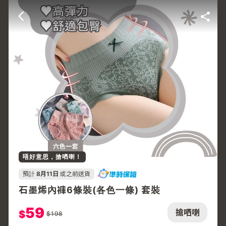
唔好意思，搶哂喇！
預計
8月11日
或之前送貨
石墨烯內褲6條裝(各色一條) 套裝
59
搶哂喇
$
$
198