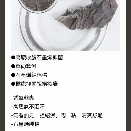
●高腰收腹石墨烯抑菌
●單向導濕
●石墨烯純棉檔
●健康抑菌拒絕癌癢
-透氣乾爽
-高透氣不悶汗
-氣看的見，拒紹濕、悶、粘，清爽舒適
-石墨烯純棉