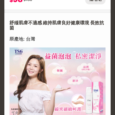
$
舒緩肌膚不適感 維持肌膚良好健康環境 長效抗
菌
原產地: 台灣