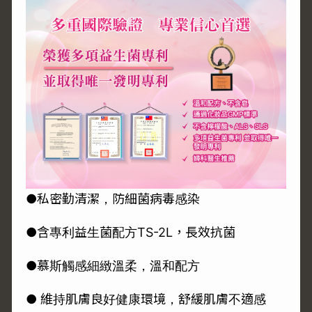
●私密勤清潔，防細菌病毒感染
●含專利益生菌配方TS-2L，長效抗菌
●慕斯觸感細緻溫柔，溫和配方
● 維持肌膚良好健康環境，舒緩肌膚不適感