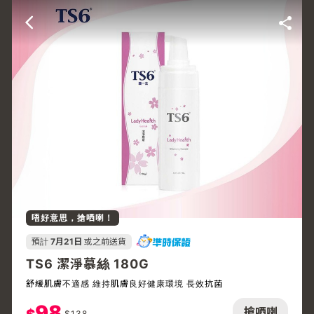
唔好意思，搶哂喇！
預計
7月21日
或之前送貨
TS6 潔淨慕絲 180G
舒緩肌膚不適感 維持肌膚良好健康環境 長效抗菌
98
搶哂喇
$
138