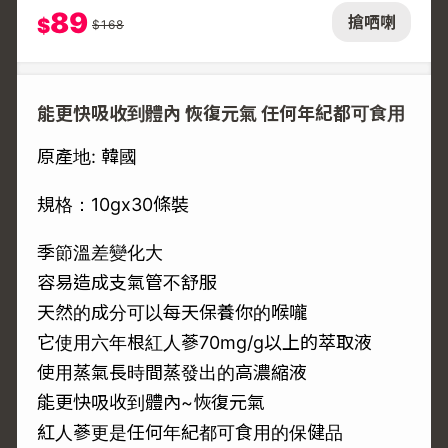
89
搶哂喇
$
$
168
能更快吸收到體內 恢復元氣 任何年紀都可食用
原產地: 韓國
規格：10gx30條裝
季節溫差變化大
容易造成支氣管不舒服
天然的成分可以每天保養你的喉嚨
它使用六年根紅人蔘70mg/g以上的萃取液
使用蒸氣長時間蒸發出的高濃縮液
能更快吸收到體內~恢復元氣
紅人蔘更是任何年紀都可食用的保健品