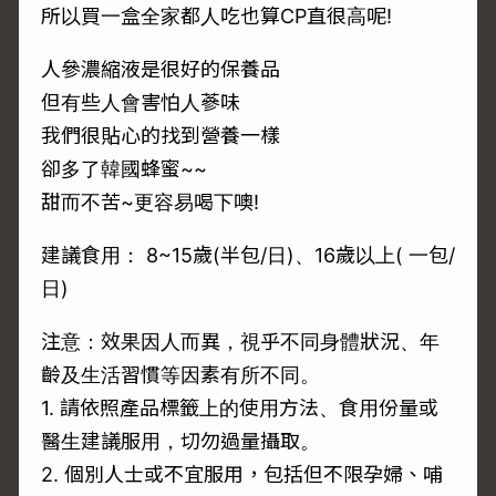
所以買一盒全家都人吃也算CP直很高呢!
人參濃縮液是很好的保養品
但有些人會害怕人蔘味
我們很貼心的找到營養一樣
卻多了韓國蜂蜜~~
甜而不苦~更容易喝下噢!
建議食用： 8~15歲(半包/日)、16歲以上( 一包/
日)
注意：效果因人而異，視乎不同身體狀況、年
齡及生活習慣等因素有所不同。
1. 請依照產品標籤上的使用方法、食用份量或
醫生建議服用，切勿過量攝取。
2. 個別人士或不宜服用，包括但不限孕婦、哺