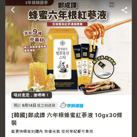
唔好意思，搶哂喇！
預計
9月14日
或之前送貨
[韓國]鄭成譚 六年根蜂蜜紅蔘液 10gx30條
裝
能更快吸收到體內 恢復元氣 任何年紀都可食用