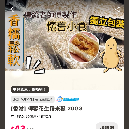
唔好意思，搶哂喇！
預計
5月27日
或之前送貨
[香港] 椰蓉花生糯米糍 200G
本地老師父懷舊小食推介
43
搶哂喇
$
58