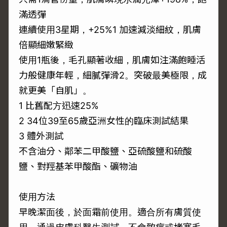
滿透彈
連續使用3星期，+25%1 加速減淡細紋，肌膚
倍顯細嫩緊緻
使用1瓶後，毛孔顯著收細，肌膚如注滿飽睡活
力般健康年輕，細膩彈滑2。突破最美極限，成
就更美「自肌」。
1 比舊配方迅速25%
2 34位39至65歲亞洲女性的臨床測試結果
3 體外測試
不含油分、鄰苯二甲酸鹽、亞硫酸鹽和硫酸
鹽、對羥基苯甲酸酯、礦物油
使用方法
早晚潔面後，於面霜前使用。適合所有膚質使