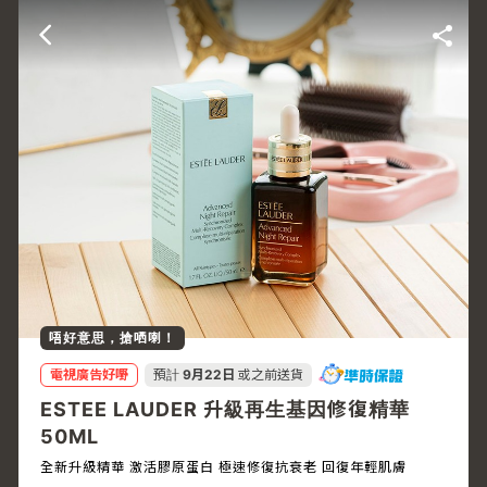
唔好意思，搶哂喇！
電視廣告好嘢
預計
9月22日
或之前送貨
ESTEE LAUDER 升級再生基因修復精華
50ML
全新升級精華 激活膠原蛋白 極速修復抗衰老 回復年輕肌膚