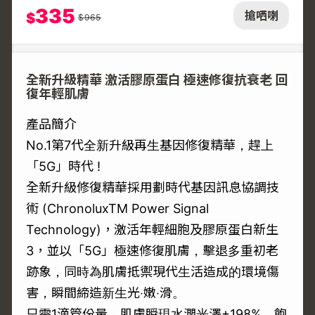
335
搶哂喇
$
$
965
全新升級精華 激活膠原蛋白 極速修復抗衰老 回
復年輕肌膚
產品簡介
No.1第7代全新升級再生基因修復精華，趕上
「5G」時代 !
全新升級修復精華採用劃時代基因訊息協調技
術 (ChronoluxTM Power Signal
Technology)，激活年輕細胞及膠原蛋白新生
3，並以「5G」極速修復肌膚，擊退多重初老
跡象，同時為肌膚抵禦現代生活造成的環境傷
害，瞬間締造新生光‧嫩‧滑。
只需1滴管份量，肌膚瞬現水潤光澤+198%，飽