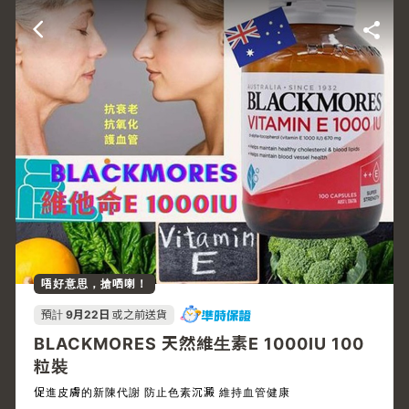
唔好意思，搶哂喇！
預計
9月22日
或之前送貨
BLACKMORES 天然維生素E 1000IU 100
粒裝
促進皮膚的新陳代謝 防止色素沉澱 維持血管健康