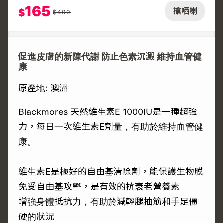
165
搶哂喇
$
$
400
促進皮膚的新陳代謝 防止色素沉澱 維持血管健
康
原產地: 澳洲
Blackmores 天然維生素E 1000IU是一種超強
力，每日一次維生素E劑量，有助於維持血管健
康。
維生素E是極好的自由基清除劑，能保護生物膜
免受自由基攻擊，是有效的抗衰老營養素
增強身體抵抗力，有助於減輕腿抽筋和手足僵
硬的狀況