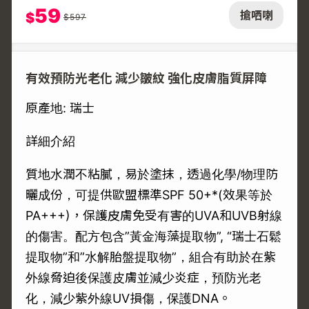
59
搶哂喇
$
$
597
有效預防光老化 減少皺紋 強化皮膚脂質屏障
原產地: 瑞士
詳細介紹
質地水潤不粘膩，易於塗抹，透過化學/物理防
曬成份，可提供歐盟標準SPF 50+*(效果等於
PA+++)，保護皮膚免受有害的UVA和UVB射線
的傷害。配方包含”黃金海藻提取物”, “瑞士石鬆
提取物”和”水解胎盤提取物”，組合有助於在紫
外線脅迫後保護皮膚並減少炎症，預防光老
化，減少紫外線UV損傷，保護DNA。