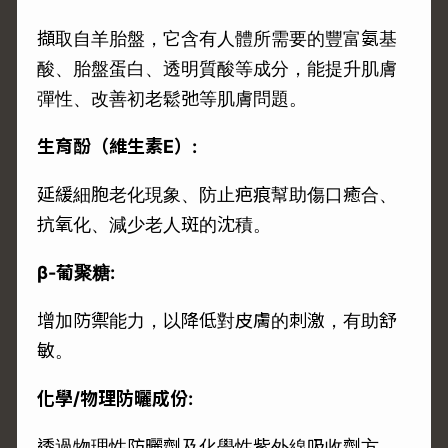
擷取自羊胎盤，它含有人體所需要的豐富氨基
酸、胎盤蛋白、透明質酸等成分，能提升肌膚
彈性、改善初老鬆弛等肌膚問題。
生育酚（維生素
E
）
:
延緩細胞老化現象、防止疤痕幫助傷口癒合、
抗氧化、減少老人斑的沈積。
β
-
葡聚糖
:
增加防禦能力，以降低對皮膚的刺激，有助舒
敏。
化學
/
物理防曬成份
:
透過物理性防曬劑及化學性紫外線吸收劑方