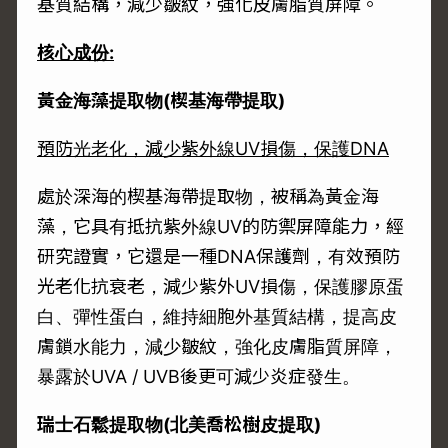
基質結構，減少皺紋，強化皮膚脂質屏障。
核心成份
:
黃金海藻提取物
(
楔基海帶提取
)
預防
光老化
，減少紫外線
UV
損傷，保護
DNA
處於深海的楔基海帶提取物，被稱為黃金海
藻，它具有抵抗紫外線UV的防禦屏障能力，經
研究證實，它還是一種DNA保護劑，有效預防
光老化抗衰老，減少紫外UV損傷，保護膠原蛋
白、彈性蛋白，維持細胞外基質結構，提高皮
膚鎖水能力，減少皺紋，強化皮膚脂質屏障，
暴露於UVA / UVB後更可減少炎症發生。
瑞士石鬆提取物
(
北美喬松樹皮提取
)