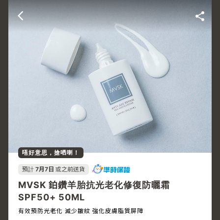
唔好意思，搶哂喇！
預計
7月7日
或之前送貨
MVSK 鉑鑽羊胎抗光老化修復防曬霜
SPF50+ 50ML
有效預防光老化 減少皺紋 強化皮膚脂質屏障