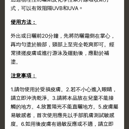
式，可以有效阻隔UVB和UVA。
使用方法：
外出或日曬前20分鐘，先將防曬霜倒在掌心，
再均勻塗於臉部，頸部上至完全乾爽即可。經
常揉搓皮膚或進行游泳及運動後，應勤於補
塗。
注意事項：
1.請勿使用於受損皮膚。2.若不小心進入眼睛，
請立即沖洗乾淨。3.請將本品放在兒童不能接
觸的地方。4.放置陽光不能直曬地方。5.皮膚屬
易敏感者，首次使用應先以手部肌膚測試敏感
度。6.如用後皮膚有過敏反應或不適，請立即