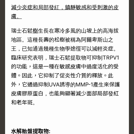
減少炎症和局部發紅，鎮靜敏感和受刺激的皮
膚。
瑞士石鬆
樹
生長在寒冷多風的山坡上的高海拔
地區。這種長壽的松樹被稱為阿爾卑斯山之
王，已知通過幾種生物學途徑可以減輕炎症。
臨床研究表明，瑞士石鬆提取物可抑制TRPV1
的功能，這是一種在敏感皮膚中過度活化的受
體。因此，它抑制了促炎性介質的釋放。此
外，它通過抑制UVA誘導的MMP-1產生來保護
皮膚膠原蛋白，也能夠顯著減少面部局部發紅
和老年斑。
水解胎盤提取物
: