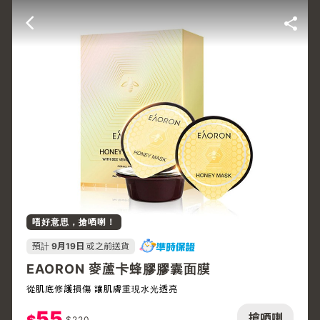
唔好意思，搶哂喇！
預計
9月19日
或之前送貨
EAORON 麥蘆卡蜂膠膠囊面膜
從肌底修護損傷 讓肌膚重現水光透亮
55
搶哂喇
$
220