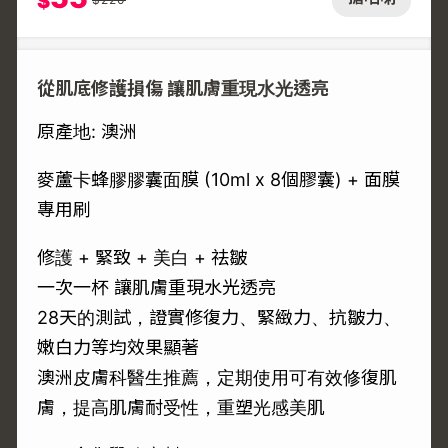
$
從肌底修護損傷 讓肌膚重現水光透亮
原產地: 澳洲
麥蘆卡蜂膠膠囊面膜 (10ml x 8個膠囊) + 面膜
專用刷
修護 + 緊致 + 美白 + 祛皺
一次一杯 讓肌膚重現水光透亮
28天的測試，證實修復力、緊緻力、抗皺力、
嫩白力等均效果顯著
澳洲皮膚科醫生推薦，定期使用可有效修復肌
膚，提高肌膚耐受性，重塑光感美肌