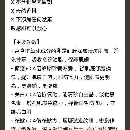
X 不含化學防腐劑
X 天然香料
X 不添加任何激素
敏感肌可以放心
【主要功效】
- 富含抗氧化成分的乳霜面膜深層清潔肌膚，淨
化排毒，吸收多餘油脂，保護肌膚
- 修護+ : 4倍蜂膠營養滋養， 從肌底修護損
傷，提升肌膚自愈力和防御力，使肌膚更明
亮，更清透，更健康
- 美白+ : 4倍抗氧化，能清除自由基，淡化黑
色素，增强肌膚免疫力，捍衛白晳防御力，守
護亮白肌
- 祛皺+ : 4倍祛皺力，層層減退紋理，密集修
護成型皺紋，深入激活細胞動力, 令肌膚飽满緊