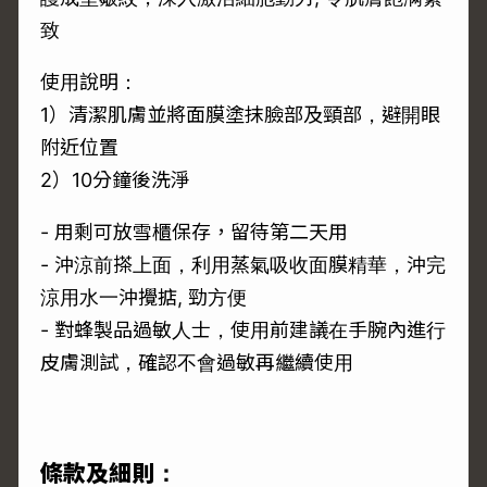
致
使用說明：
1）清潔肌膚並將面膜塗抹臉部及頸部，避開眼
附近位置
2）10分鐘後洗淨
- 用剩可放雪櫃保存，留待第二天用
- 沖涼前搽上面，利用蒸氣吸收面膜精華，沖完
涼用水一沖攪掂, 勁方便
- 對蜂製品過敏人士，使用前建議在手腕內進行
皮膚測試，確認不會過敏再繼續使用
條款及細則：