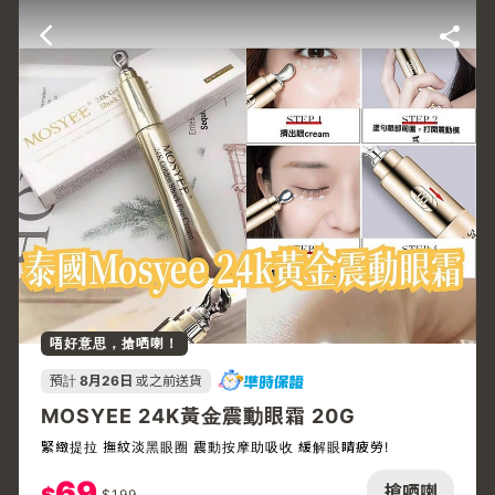
唔好意思，搶哂喇！
預計
8月26日
或之前送貨
MOSYEE 24K黃金震動眼霜 20G
緊緻提拉 撫紋淡黑眼圈 震動按摩助吸收 緩解眼睛疲勞!
69
搶哂喇
$
199