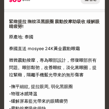
$
緊緻提拉 撫紋淡黑眼圈 震動按摩助吸收 緩解眼
睛疲勞!
原產地: 泰國
泰國直送 mosyee 24K黃金震動眼霜
微微震動按摩，專為眼部設計，修復眼部所有
問題。眼部鬆弛，改善眼紋，淡化黑眼圈，提
拉緊緻，隔離手機藍光帶來的無形傷害
-撫平細紋, 提拉眼周, 弱化黑眼圈
-物理冰感降温
-緩解屏幕藍光帶來的眼睛疲勞
-震動按摩吸收很快