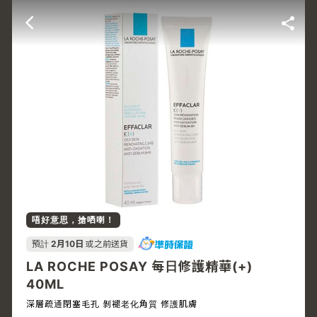
唔好意思，搶哂喇！
預計
2月10日
或之前送貨
LA ROCHE POSAY 每日修護精華(+)
40ML
深層疏通閉塞毛孔 剝褪老化角質 修護肌膚