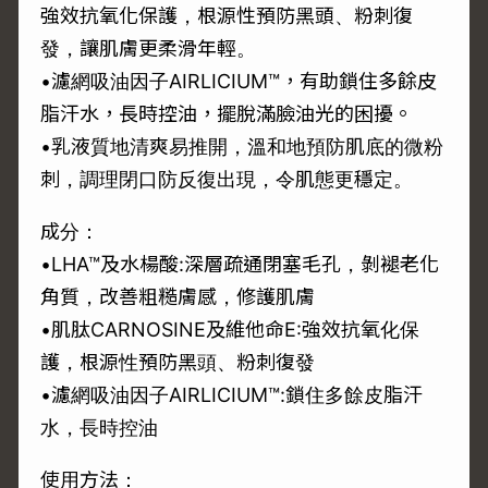
強效抗氧化保護，根源性預防黑頭、粉刺復
發，讓肌膚更柔滑年輕。
•濾網吸油因子AIRLICIUM™，有助鎖住多餘皮
脂汗水，長時控油，擺脫滿臉油光的困擾。
•乳液質地清爽易推開，溫和地預防肌底的微粉
刺，調理閉口防反復出現，令肌態更穩定。
成分：
•LHA™及水楊酸:深層疏通閉塞毛孔，剝褪老化
角質，改善粗糙膚感，修護肌膚
•肌肽CARNOSINE及維他命E:強效抗氧化保
護，根源性預防黑頭、粉刺復發
•濾網吸油因子AIRLICIUM™:鎖住多餘皮脂汗
水，長時控油
使用方法：