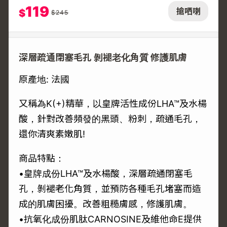
119
搶哂喇
$
$
245
深層疏通閉塞毛孔 剝褪老化角質 修護肌膚
原產地: 法國
又稱為K(+)精華，以皇牌活性成份LHA™及水楊
酸，針對改善頻發的黑頭、粉刺，疏通毛孔，
還你清爽素嫩肌!
商品特點：
•皇牌成份LHA™及水楊酸，深層疏通閉塞毛
孔，剝褪老化角質，並預防各種毛孔堵塞而造
成的肌膚困擾。改善粗糙膚感，修護肌膚。
•抗氧化成份肌肽CARNOSINE及維他命E提供