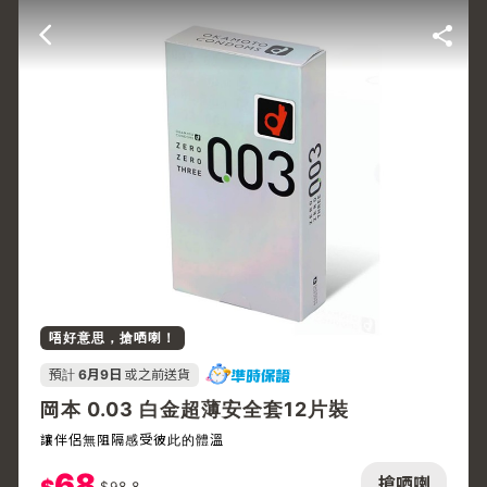
唔好意思，搶哂喇！
預計
6月9日
或之前送貨
岡本 0.03 白金超薄安全套12片裝
讓伴侶無阻隔感受彼此的體溫
68
搶哂喇
$
98.8